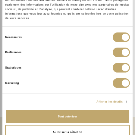
fonctionnalités relatives aux médias sociaux et d'analyser notre trafic. Nous partageons
FACE
également des informations sur l'utilisation de notre site avec nos partenaires de médias
DISCOVER
Hydra protective serum
sociaux, de publicité et d'analyse, qui peuvent combiner celles-ci avec d'autres
informations que vous leur avez fournies ou qu'ils ont collectées lors de votre utilisation
50 ml
de leurs services.
Sélection
Nécessaires
du
consentement
WARNING
Préférences
DETAILS OF OUR AUTHORISED DISTRIBUTORS
Statistiques
Marketing
Afficher les détails
ORDER ON OUR
TRAVEL WITH
ESHOPS!
SOTHYS
WHO ARE WE ?
Tout autoriser
Autoriser la sélection