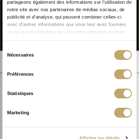
partageons également des informations sur l'utilisation de
notre site avec nos partenaires de médias sociaux, de
publicité et d'analyse, qui peuvent combiner celles-ci
avec d'autres informations que vous leur avez fournies
ou qu'ils ont collectées lors de votre utilisation de leurs
services.
Sélection
Nécessaires
du
consentement
NOS RECOMMANDATIONS
Préférences
D’ACHATS
Statistiques
Nous vous mettons en garde contre les ventes de produits Sothys qui
sont effectuées sur Internet par des opérateurs qui n’appartiennent pas
au réseau de revendeurs agréés Sothys.
Marketing
La plus grande vigilance s’impose car
en acquérant ces produits
en dehors de notre réseau de revendeurs vous vous
exposez à des risques
: produits professionnels non destinés à un
Afficher les détails