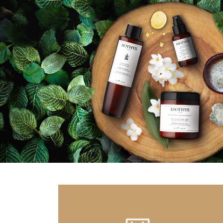
2A RUE DES CLEMATITES
21800 CHEVIGNY SAINT SAUVEUR
CREATIV' BEAUTE
3, PLACE BELMONT
38230 CHAVANOZ
INSTITUT AROME BEAUTE CONCEPT
153 AVE DE LA REPUBLIQUE
91230 MONTGERON
BELLE ET ZEN
19 RUE MAURICE TENINE
94260 FRESNES
INSTITUT DE BEAUTE BROCELIANDE