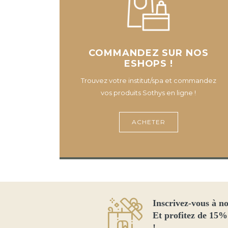
180, AVENUE VICTOR HUGO
E-SHOP
26000 VALENCE
COMMANDEZ SUR NOS
L'ATELIER DE DIANA
ESHOPS !
114 RUE PETIT
Trouvez votre institut/spa et commandez
75019 PARIS
vos produits Sothys en ligne !
L'AUTRE BEAUTE
ACHETER
18 BLD NOEL MARC
E-SHOP
78570 ANDRESY
INSTITUT AQUALIGNE
2 AVENUE ST HUBERT
Inscrivez-vous à no
E-SHOP
85140 ESSARTS EN BOCAGE
Et profitez de 15%
!