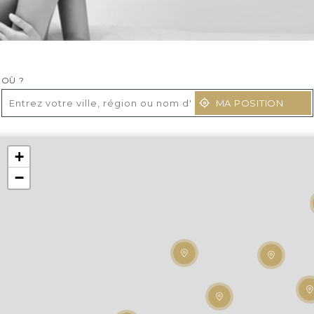
OÙ ?
MA POSITION
+
−