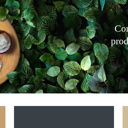
Co
prod