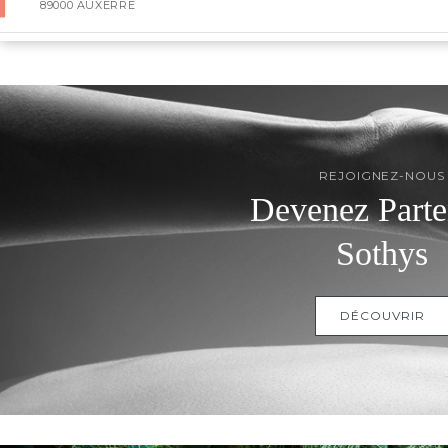
89000 AUXERRE
L'EMBELLIE
25 IMPASSE DE LA POSTE
E-SHOP
79180 CHAURAY
INSTITUT SOLEANE
REJOIGNEZ-NOUS
Devenez Parte
10, PLACE THEOPHANE VENARD
49700 DOUE LA FONTAINE
Sothys
PARFUMERIE UNE HEURE POUR SOI
DÉCOUVRIR
GALERIE CENTRE COMMERCIAL E.LECLERC
77190 DAMMARIES LES LYS
ALOES