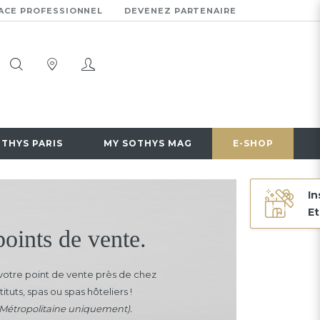
ACE PROFESSIONNEL
DEVENEZ PARTENAIRE
OTHYS PARIS
MY SOTHYS MAG
E-SHOP
In
Et
oints de vente.
otre point de vente près de chez
tituts, spas ou spas hôteliers !
 Métropolitaine uniquement).