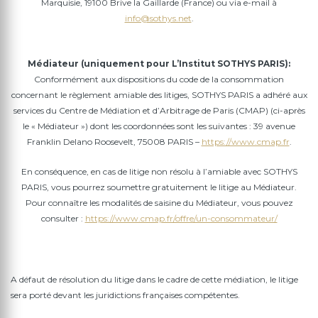
Marquisie, 19100 Brive la Gaillarde (France) ou via e-mail à
info@sothys.net
.
Médiateur (uniquement pour L’Institut SOTHYS PARIS):
Conformément aux dispositions du code de la consommation
concernant le règlement amiable des litiges, SOTHYS PARIS a adhéré aux
services du Centre de Médiation et d’Arbitrage de Paris (CMAP) (ci-après
le « Médiateur ») dont les coordonnées sont les suivantes : 39 avenue
Franklin Delano Roosevelt, 75008 PARIS –
https://www.cmap.fr
.
En conséquence, en cas de litige non résolu à l’amiable avec SOTHYS
PARIS, vous pourrez soumettre gratuitement le litige au Médiateur.
Pour connaître les modalités de saisine du Médiateur, vous pouvez
consulter :
https://www.cmap.fr/offre/un-consommateur/
A défaut de résolution du litige dans le cadre de cette médiation, le litige
sera porté devant les juridictions françaises compétentes.