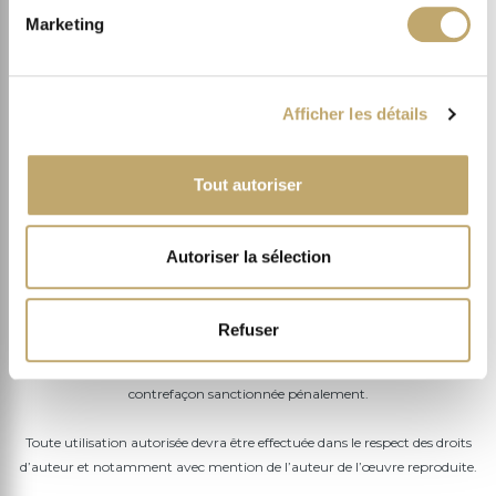
Marketing
Nous avons conçu et réalisé le Site avec l’intervention de la société Pixine
(interfaces, graphisme, front end). Il est fourni sur la plateforme
technique Sothys Online Sales and Marketing Engine (OSME) © Iquility (
www.iquility.com
).
Afficher les détails
Tout usage par quelque procédé que ce soit (notamment :
Tout autoriser
téléchargement, reproduction, transmission ou représentation), de tout
ou partie du Site ou de l’un des éléments qui le composent (notamment :
photos, images, textes, marques, logos et noms de domaine), à d’autres
Autoriser la sélection
fins que pour un usage personnel et privé dans un but non commercial,
et sans notre autorisation préalable et écrite, est expressément interdit.
Refuser
Toute utilisation non autorisée de l’un de ces éléments constitue une
contrefaçon sanctionnée pénalement.
Toute utilisation autorisée devra être effectuée dans le respect des droits
d’auteur et notamment avec mention de l’auteur de l’œuvre reproduite.