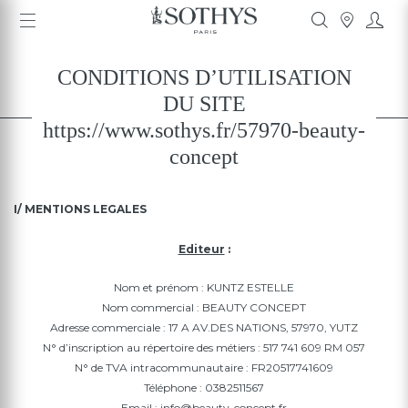
CONDITIONS D’UTILISATION
DU SITE
https://www.sothys.fr/57970-beauty-
concept
I/ MENTIONS LEGALES
Editeur
:
Nom et prénom : KUNTZ ESTELLE
Nom commercial : BEAUTY CONCEPT
Adresse commerciale : 17 A AV.DES NATIONS, 57970, YUTZ
N° d’inscription au répertoire des métiers : 517 741 609 RM 057
N° de TVA intracommunautaire : FR20517741609
Téléphone : 0382511567
Email : info@beauty-concept.fr