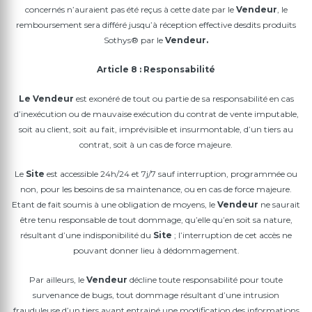
concernés n’auraient pas été reçus à cette date par le
Vendeur
, le
remboursement sera différé jusqu’à réception effective desdits produits
Sothys® par le
Vendeur
.
Article 8 : Responsabilité
Le
Vendeur
est exonéré de tout ou partie de sa responsabilité en cas
d’inexécution ou de mauvaise exécution du contrat de vente imputable,
soit au client, soit au fait, imprévisible et insurmontable, d’un tiers au
contrat, soit à un cas de force majeure.
Le
Site
est accessible 24h/24 et 7j/7 sauf interruption, programmée ou
non, pour les besoins de sa maintenance, ou en cas de force majeure.
Etant de fait soumis à une obligation de moyens, le
Vendeur
ne saurait
être tenu responsable de tout dommage, qu’elle qu’en soit sa nature,
résultant d’une indisponibilité du
Site
; l’interruption de cet accès ne
pouvant donner lieu à dédommagement.
Par ailleurs, le
Vendeur
décline toute responsabilité pour toute
survenance de bugs, tout dommage résultant d’une intrusion
frauduleuse d’un tiers ayant entrainé une modification des informations