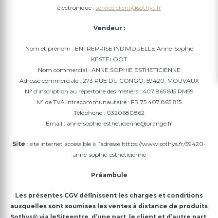
électronique :
service.client@sothys.fr
Vendeur :
Nom et prénom : ENTREPRISE INDIVIDUELLE Anne-Sophie
KESTELOOT
Nom commercial : ANNE SOPHIE ESTHETICIENNE
Adresse commerciale : 273 RUE DU CONGO, 59420, MOUVAUX
N° d’inscription au répertoire des métiers : 407 865 815 RM59
N° de TVA intracommunautaire : FR 75 407 865 815
Téléphone : 0320680862
Email : anne-sophie-estheticienne@orange.fr
Site
: site Internet accessible à l’adresse https://www.sothys.fr/59420-
anne-sophie-estheticienne
Préambule
Les présentes
CGV
définissent les charges et conditions
auxquelles sont soumises les ventes à distance de produits
Sothys® via le
Site
entre, d’une part, le client et d’autre part,