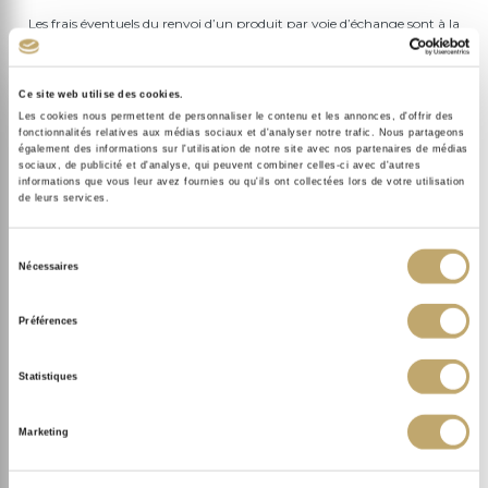
Les frais éventuels du renvoi d’un produit par voie d’échange sont à la
charge du
Vendeur
, en cas d’erreur dans la préparation de la
commande du client.
Ce site web utilise des cookies.
Pour toute commande dont le client souhaiterait une livraison en dehors
Les cookies nous permettent de personnaliser le contenu et les annonces, d'offrir des
fonctionnalités relatives aux médias sociaux et d'analyser notre trafic. Nous partageons
de la France métropolitaine et de la Corse, ce dernier organisera et
également des informations sur l'utilisation de notre site avec nos partenaires de médias
prendra en charge, sous sa seule responsabilité et à ses frais, la livraison
sociaux, de publicité et d'analyse, qui peuvent combiner celles-ci avec d'autres
informations que vous leur avez fournies ou qu'ils ont collectées lors de votre utilisation
des produits depuis l’entrepôt du
Vendeur
jusqu’à l’adresse de livraison
de leurs services.
choisie par lui.
Sélection
Article 6.2 : Frais de livraison
Nécessaires
du
Les frais de livraison sont facturés en supplément du prix des produits
consentement
Préférences
Sothys® achetés et indiqués sur le
Site
. Leur montant varie en fonction
du mode de livraison choisi par le client.
Statistiques
Dès lors que l’adresse de livraison a été renseignée par le client, les frais de
livraison sont indiqués tout au long de la commande, dans le bouton
Marketing
correspondant au panier, ainsi qu’au moment de la validation du panier,
avant la validation définitive de la commande par le client.