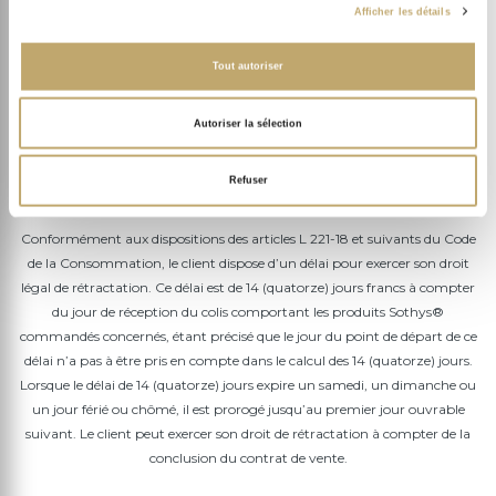
Afficher les détails
Les frais de livraison sont offerts à partir de 39,90 € d’achat.
Tout autoriser
Article 6.3 : Suivi de livraison
Le client peut contacter le
Service Client
par téléphone ou email pour
Autoriser la sélection
toute question relative à sa commande.
Refuser
Article 7 : Droit de rétractation
Conformément aux dispositions des articles L 221-18 et suivants du Code
de la Consommation, le client dispose d’un délai pour exercer son droit
légal de rétractation. Ce délai est de 14 (quatorze) jours francs à compter
du jour de réception du colis comportant les produits Sothys®
commandés concernés, étant précisé que le jour du point de départ de ce
délai n’a pas à être pris en compte dans le calcul des 14 (quatorze) jours.
Lorsque le délai de 14 (quatorze) jours expire un samedi, un dimanche ou
un jour férié ou chômé, il est prorogé jusqu’au premier jour ouvrable
suivant. Le client peut exercer son droit de rétractation à compter de la
conclusion du contrat de vente.