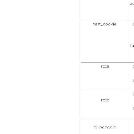
po
test_cookie
l’
rc::a
rc::c
PHPSESSID