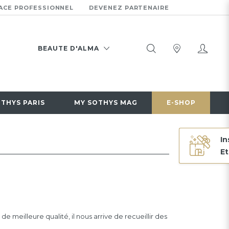
ACE PROFESSIONNEL
DEVENEZ PARTENAIRE
BEAUTE D'ALMA
10 RUE DUFFOUR DUBERGIER
33000 BORDEAUX
0556446047
OTHYS PARIS
MY SOTHYS MAG
E-SHOP
CHANGER D'INSTITUT
In
Et
de meilleure qualité, il nous arrive de recueillir des