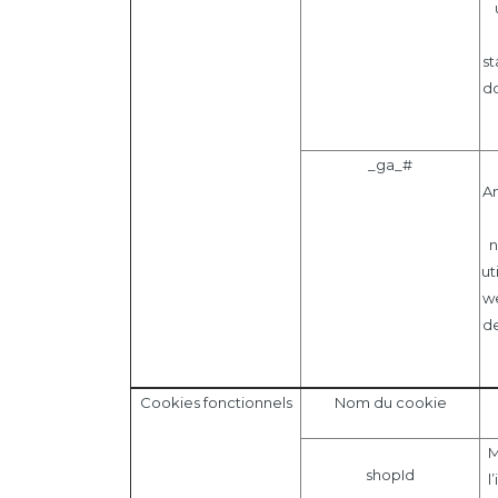
st
do
_ga_#
An
n
ut
we
de
Cookies fonctionnels
Nom du cookie
M
shopId
l