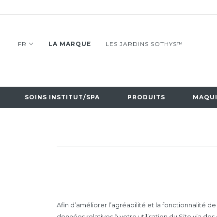
FR
LA MARQUE
LES JARDINS SOTHYS™
SOINS INSTITUT/SPA
PRODUITS
MAQUI
Afin d’améliorer l’agréabilité et la fonctionnalité de
données relatives à votre utilisation du Site via des