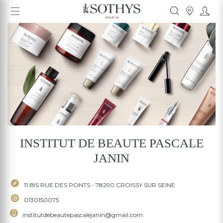
INSTITUT DE BEAUTE
PASCALE JANIN
11 BIS RUE DES PONTS - 78290 CROISSY SUR
SEINE
INSTITUT DE BEAUTE PASCALE
0130150075
JANIN
institutdebeautepascalejanin@gmail.com
11 BIS RUE DES PONTS - 78290 CROISSY SUR SEINE
0130150075
institutdebeautepascalejanin@gmail.com