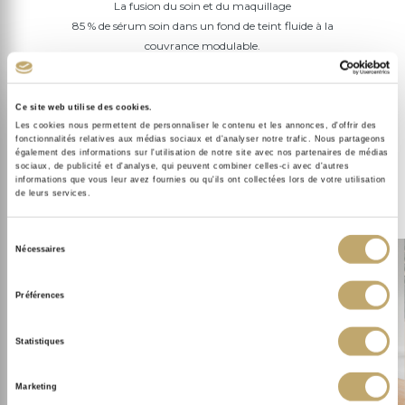
La fusion du soin et du maquillage
85 % de sérum soin dans un fond de teint fluide à la
couvrance modulable.
Le teint est unifié, lissé et lumineux pour un fini
seconde peau.
Ce site web utilise des cookies.
Les cookies nous permettent de personnaliser le contenu et les annonces, d'offrir des
+29% d’éclat | +23% de lissage**
fonctionnalités relatives aux médias sociaux et d'analyser notre trafic. Nous partageons
également des informations sur l'utilisation de notre site avec nos partenaires de médias
sociaux, de publicité et d'analyse, qui peuvent combiner celles-ci avec d'autres
informations que vous leur avez fournies ou qu'ils ont collectées lors de votre utilisation
de leurs services.
JE SUBLIME MON TEINT
Sélection
Nécessaires
du
consentement
Préférences
L'EXPERTISE SOTHYS.
NOS PRODUITS DE
Statistiques
SOIN
Marketing