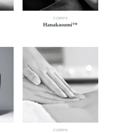
CORPS
.
Hanakasumi™
CORPS