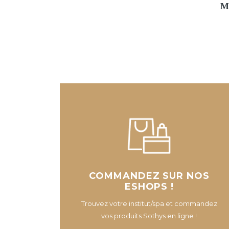
Mo
COMMANDEZ SUR NOS
ESHOPS !
Trouvez votre institut/spa et commandez
vos produits Sothys en ligne !