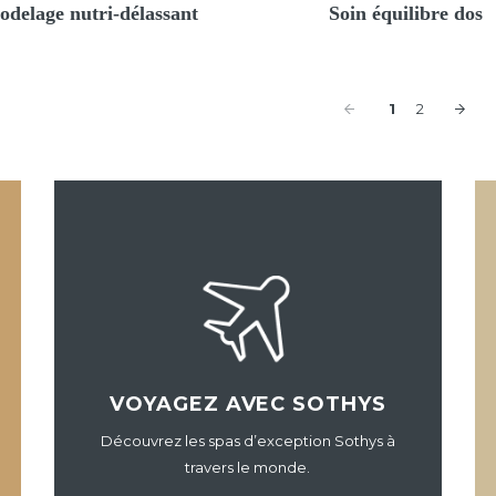
delage nutri-délassant
Soin équilibre dos
1
2
VOYAGEZ AVEC SOTHYS
Découvrez les spas d’exception Sothys à
travers le monde.