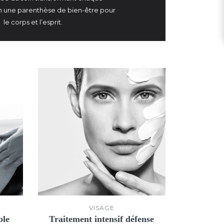
 une parenthèse de bien-être pour
le corps et l’esprit.
VISAGE
ble
Traitement intensif défense