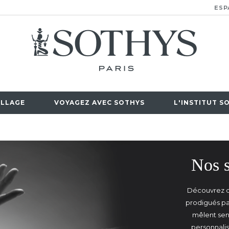
ESP
LLAGE
VOYAGEZ AVEC SOTHYS
L'INSTITUT S
Nos s
Découvrez d
prodigués pa
mêlent sens
personnali