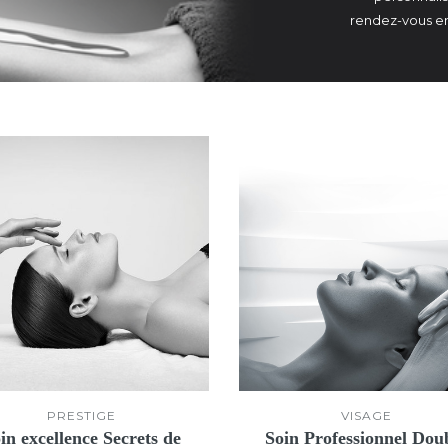
rendez-vous en
PRESTIGE
VISAGE
in excellence Secrets de
Soin Professionnel Dou