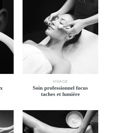
VISAGE
ux
Soin professionnel focus
taches et lumière