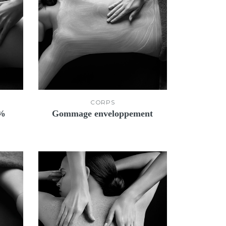
CORPS
0%
Gommage enveloppement