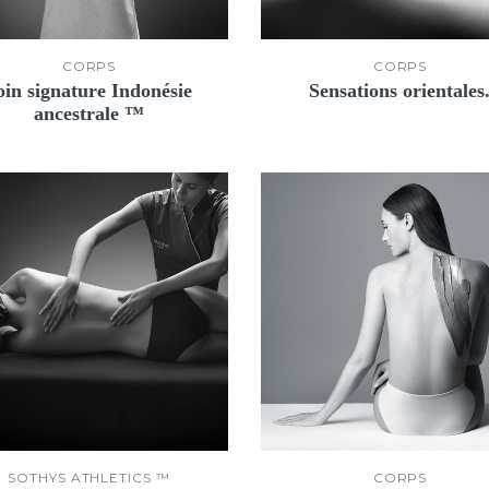
CORPS
CORPS
oin signature Indonésie
Sensations orientales
ancestrale ™
SOTHYS ATHLETICS ™
CORPS