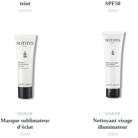
teint
SPF50
200ml
50ml
VISAGE
VISAGE
Masque sublimateur
Nettoyant visage
d’éclat
illuminateur
50ml
125ml