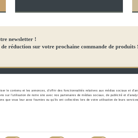
tre newsletter !
 de réduction sur votre prochaine commande de produits
UNIVERS
SERVICES
Facebook
er le contenu et les annonces, d'offrir des fonctionnalités relatives aux médias sociaux et d'ana
Le groupe
Mon compte
 sur l'utilisation de notre site avec nos partenaires de médias sociaux, de publicité et d'analy
ns que vous leur avez fournies ou qu'ils ont collectées lors de votre utilisation de leurs service
Les points de vente
Aide & contact
Youtube
Information sur n
revendeurs agré
Instagram
Consignes de tri