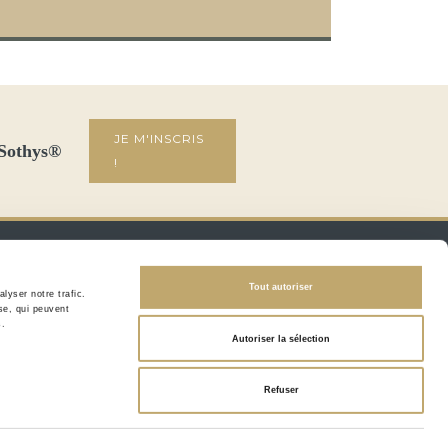
JE M'INSCRIS
 Sothys®
!
ESPACE PROFESSIONNEL
Tout autoriser
lyser notre trafic.
DEVENEZ PARTENAIRE
se, qui peuvent
s.
Autoriser la sélection
os
és
Refuser