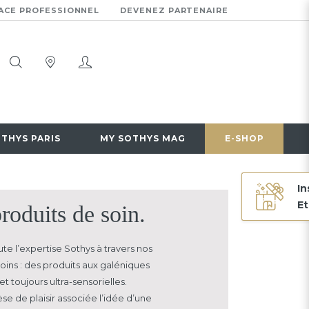
ACE PROFESSIONNEL
DEVENEZ PARTENAIRE
OTHYS PARIS
MY SOTHYS MAG
E-SHOP
In
Et
roduits de soin.
te l’expertise Sothys à travers nos
oins : des produits aux galéniques
et toujours ultra-sensorielles.
se de plaisir associée
l’idée d’une