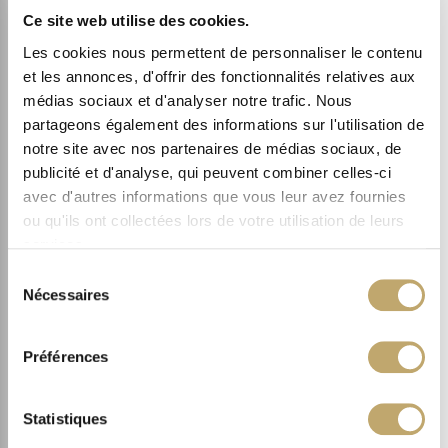
Ce site web utilise des cookies.
Les cookies nous permettent de personnaliser le contenu
et les annonces, d'offrir des fonctionnalités relatives aux
médias sociaux et d'analyser notre trafic. Nous
partageons également des informations sur l'utilisation de
FACE
notre site avec nos partenaires de médias sociaux, de
PRO DERMOBOOSTER AMPOULE CLARIFYING
publicité et d'analyse, qui peuvent combiner celles-ci
avec d'autres informations que vous leur avez fournies
3.
ou qu'ils ont collectées lors de votre utilisation de leurs
ABSORB
services.
Sélection
Nécessaires
du
consentement
Préférences
Statistiques