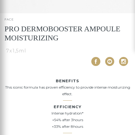
FACE
PRO DERMOBOOSTER AMPOULE
MOISTURIZING
7x1,5ml
BENEFITS
This iconic formula has proven efficiency to provide intense moisturizing
effect.
EFFICIENCY
Intense hydration*
+54% after 3hours
+33% after 8hours