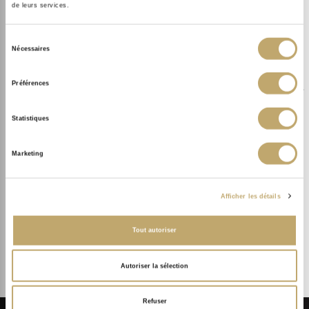
de leurs services.
Sélection
Nécessaires
du
consentement
Préférences
Statistiques
Marketing
Afficher les détails
PRESTIGE
Soin excellence Secrets de Sothys®
Tout autoriser
Autoriser la sélection
Refuser